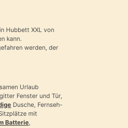
ein Hubbett XXL von
en kann.
gefahren werden, der
olsamen Urlaub
ngitter Fenster und Tür,
dige
Dusche, Fernseh-
itzplätze mit
m Batterie
,