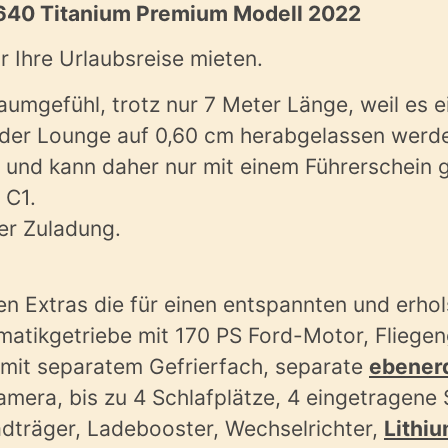
40 Titanium Premium Modell 2022
ür Ihre Urlaubsreise mieten.
aumgefühl, trotz nur 7 Meter
Länge
, weil es 
 der Lounge auf 0,60 cm herabgelassen werd
 und kann daher nur mit einem Führerschein 
 C1.
er Zuladung.
len Extras die für einen entspannten und erh
atikgetriebe mit 170 PS Ford-Motor
, Fliege
 mit separatem Gefrierfach, separate
ebener
mera, bis zu 4 Schlafplätze, 4 eingetragene S
radträger, Ladebooster, Wechselrichter,
Lithiu